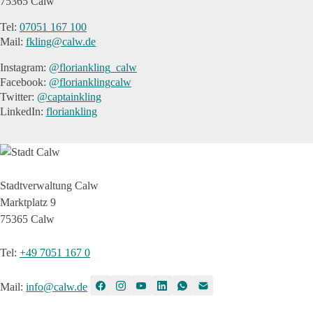
75365 Calw
Tel:
07051 167 100
Mail:
fkling@calw.de
Instagram:
@floriankling_calw
Facebook:
@florianklingcalw
Twitter:
@captainkling
LinkedIn:
floriankling
Stadtverwaltung Calw
Marktplatz 9
75365 Calw
Tel
:
+49 7051 167 0
Mail
:
info@calw.de