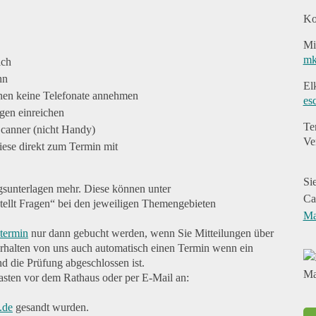
Ko
Mi
mk
ich
nn
El
nen keine Telefonate annehmen
es
agen einreichen
Te
Scanner (nicht Handy)
Ve
diese direkt zum Termin mit
Si
gsunterlagen mehr. Diese können unter
Ca
tellt Fragen“ bei den jeweiligen Themengebieten
Ma
etermin
nur dann gebucht werden, wenn Sie Mitteilungen über
erhalten von uns auch automatisch einen Termin wenn ein
d die Prüfung abgeschlossen ist.
asten vor dem Rathaus oder per E-Mail an:
.de
gesandt wurden.