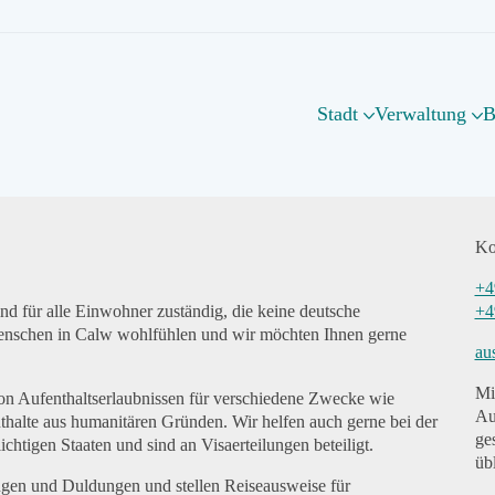
Stadt
Verwaltung
B
Ko
+4
nd für alle Einwohner zuständig, die keine deutsche
+4
e Menschen in Calw wohlfühlen und wir möchten Ihnen gerne
au
Mi
n Aufenthaltserlaubnissen für verschiedene Zwecke wie
Au
thalte aus humanitären Gründen. Wir helfen auch gerne bei der
ge
htigen Staaten und sind an Visaerteilungen beteiligt.
üb
ungen und Duldungen und stellen Reiseausweise für