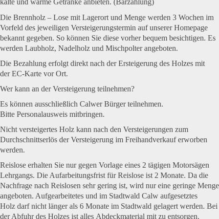
kalte und warme
Getränke
anbieten. (Barzahlung)
Die
Brennholz – Lose
mit Lagerort und Menge werden 3 Wochen im
Vorfeld des jeweiligen Versteigerungstermin auf unserer Homepage
bekannt gegeben. So können Sie diese vorher bequem besichtigen. Es
werden Laubholz, Nadelholz und Mischpolter angeboten.
Die
Bezahlung
erfolgt direkt nach der Ersteigerung des Holzes mit
der
EC-Karte
vor Ort.
Wer kann an der Versteigerung teilnehmen?
Es können
ausschließlich Calwer Bürger
teilnehmen.
Bitte
Personalausweis
mitbringen.
Nicht versteigertes Holz
kann nach den Versteigerungen zum
Durchschnittserlös der Versteigerung im Freihandverkauf erworben
werden.
Reislose
erhalten Sie nur gegen Vorlage eines
2 tägigen Motorsägen
Lehrgangs
. Die Aufarbeitungsfrist für Reislose ist 2 Monate. Da die
Nachfrage nach Reislosen sehr gering ist, wird nur eine geringe Menge
angeboten. Aufgearbeitetes und
im Stadtwald Calw aufgesetztes
Holz
darf nicht länger als 6 Monate im Stadtwald gelagert werden. Bei
der Abfuhr des Holzes ist alles
Abdeckmaterial
mit zu entsorgen.