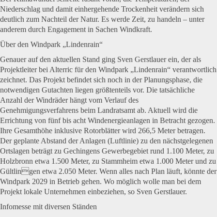
Niederschlag und damit einhergehende Trockenheit verändern sich
deutlich zum Nachteil der Natur. Es werde Zeit, zu handeln – unter
anderem durch Engagement in Sachen Windkraft.
Über den Windpark „Lindenrain“
Genauer auf den aktuellen Stand ging Sven Gerstlauer ein, der als
Projektleiter bei Alterric für den Windpark „Lindenrain“ verantwortlich
zeichnet. Das Projekt befindet sich noch in der Planungsphase, die
notwendigen Gutachten liegen größtenteils vor. Die tatsächliche
Anzahl der Windräder hängt vom Verlauf des
Genehmigungsverfahrens beim Landratsamt ab. Aktuell wird die
Errichtung von fünf bis acht Windenergieanlagen in Betracht gezogen.
Ihre Gesamthöhe inklusive Rotorblätter wird 266,5 Meter betragen.
Der geplante Abstand der Anlagen (Luftlinie) zu den nächstgelegenen
Ortslagen beträgt zu Gechingens Gewerbegebiet rund 1.100 Meter, zu
Holzbronn etwa 1.500 Meter, zu Stammheim etwa 1.000 Meter und zu
Gültlingen etwa 2.050 Meter. Wenn alles nach Plan läuft, könnte der
Windpark 2029 in Betrieb gehen. Wo möglich wolle man bei dem
Projekt lokale Unternehmen einbeziehen, so Sven Gerstlauer.
Infomesse mit diversen Ständen