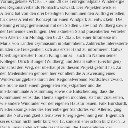
Vorranggebiete WC16, 17 und 28 des Teilregionalplans Windenergie
des Regionalverbands Nordschwarzwald. Der Projektentwickler
Alterric hat von den drei beteiligten Kommunen den Auftrag erhalten,
für dieses Areal ein Konzept für einen Windpark zu entwickeln. Die
Planung erfolgt gemeinsam mit den Städten Calw und Wildberg sowie
der Gemeinde Gechingen. Den aktuellen Stand präsentierten Vertreter
von Alterric am Montag, den 07.07.2025, bei einer Infomesse im
Maria-von-Linden-Gymnasium in Stammheim. Zahlreiche Interessierte
nutzten die Gelegenheit, sich aus erster Hand zu informieren. Calws
Oberbürgermeister Florian Kling umriss – auch im Namen seiner
Kollegen Ulrich Bünger (Wildberg) und Jens Häußler (Gechingen) –
zunächst den Weg, der überhaupt zu diesem Projekt geführt hat. Zu
den Meilensteinen gehören hier vor allem die Ausweisung eines
Windvorranggebiets durch den Regionalverband Nordschwarzwald,
die Suche nach einem geeigneten Projektpartner und die
interkommunale Abstimmung sowie die Entscheidung, dass die
Kommunen selbst das Thema angehen möchten, statt nur zuzusehen,
wie andere Windräder vor der eigenen Haustür bauen. Falk Burkhardt,
Niederlassungsleiter des Herrenberger Standortes von Alterric, ging
auf die Notwendigkeit alternativer Energiegewinnung ein. Eigentlich
sei es schon nicht mehr kurz vor 12, sondern eher schon kurz nach 12.
Der Klimawandel schreite rasant voran, die Temperaturen, der